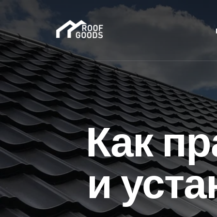
Как п
и уста