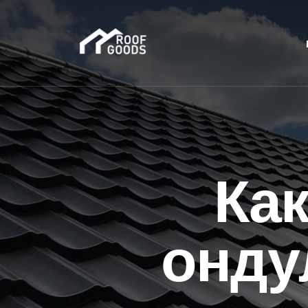
Как
онду