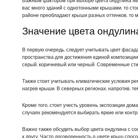
Важным фактором при выборе цвета ондулина явл
вас много зданий с однотонными крышами, то сто
районе преобладают крыши разных оттенков, то 
Значение цвета ондулин
В первую очередь, следует учитывать цвет фаса
пространства для достижения единой композиции.
серый, коричневый или черный. Современные стил
Также стоит учитывать климатические условия ре
нагрев крыши. В северных регионах, напротив, т
Кроме того, стоит учесть уровень экспозиции дом
случаях рекомендуется выбирать яркие или контр
Важно также обсудить выбор цвета ондулина с сос
к другу. Часто договоренность о цвете крыш спос