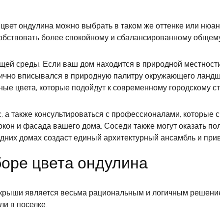
цвет ондулина можно выбрать в таком же оттенке или нюансе
особствовать более спокойному и сбалансированному общем
ющей среды. Если ваш дом находится в природной местности
онично вписывался в природную палитру окружающего ландш
ные цвета, которые подойдут к современному городскому с
, а также консультироваться с профессионалами, которые 
 окон и фасада вашего дома. Соседи также могут оказать п
едних домах создаст единый архитектурный ансамбль и при
боре цвета ондулина
 крыши является весьма рациональным и логичным решение
и в поселке.