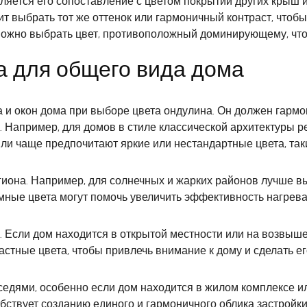
яется его сопоставление с цветом покрытий других крыш и
ит выбрать тот же оттенок или гармоничный контраст, чтоб
можно выбрать цвет, противоположный доминирующему, что
а для общего вида дома
да и окон дома при выборе цвета ондулина. Он должен гар
 Например, для домов в стиле классической архитектуры 
и чаще предпочитают яркие или нестандартные цвета, таки
гиона. Например, для солнечных и жарких районов лучше в
емные цвета могут помочь увеличить эффективность нагрев
а. Если дом находится в открытой местности или на возвыше
астные цвета, чтобы привлечь внимание к дому и сделать е
едями, особенно если дом находится в жилом комплексе или
обствует созданию единого и гармоничного облика застройки