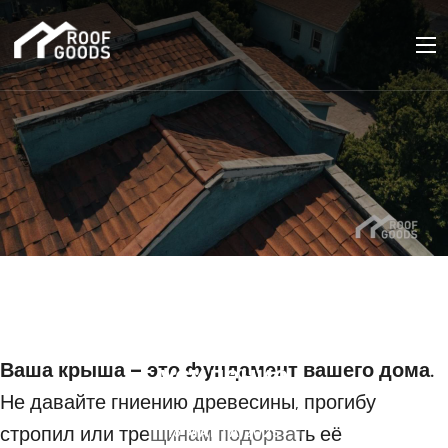
Обследование
стропильной системы:
проверка состояния и
Ваша крыша – это фундамент вашего дома.
усиление
Не давайте гниению древесины, прогибу
стропил или трещинам подорвать её
16 МАРТА 2025