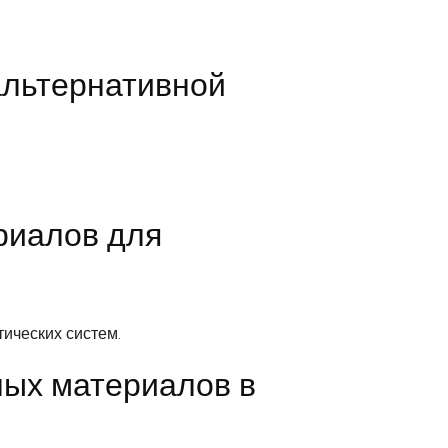
альтернативной
риалов для
ических систем.
ных материалов в