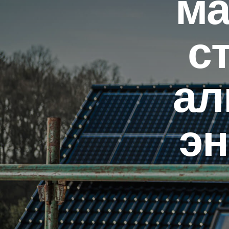
ма
с
ал
эн