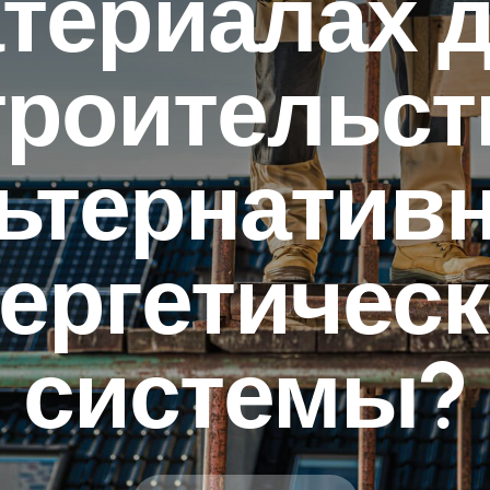
териалах 
троительст
ьтернатив
ергетичес
системы?