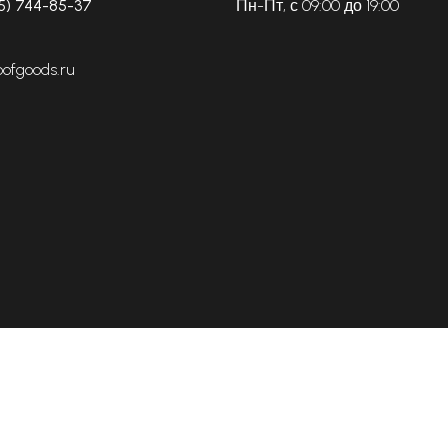
5) 744-85-37
Пн-Пт, с 09:00 до 19:00
oofgoods.ru