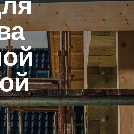
для
ва
ной
кой