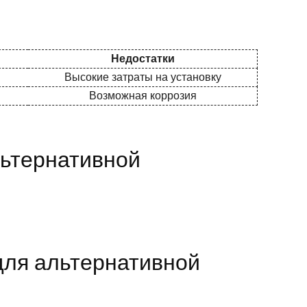
Недостатки
Высокие затраты на установку
Возможная коррозия
льтернативной
для альтернативной