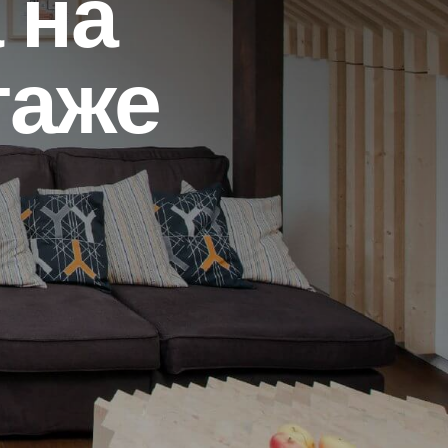
 на
таже