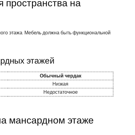
я пространства на
ного этажа. Мебель должна быть функциональной
ардных этажей
Обычный чердак
Низкая
Недостаточное
на мансардном этаже