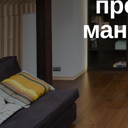
пр
ман