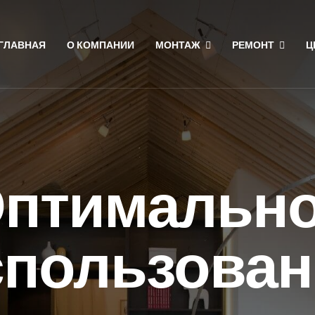
ГЛАВНАЯ
О КОМПАНИИ
МОНТАЖ
РЕМОНТ
Ц
птимальн
спользован