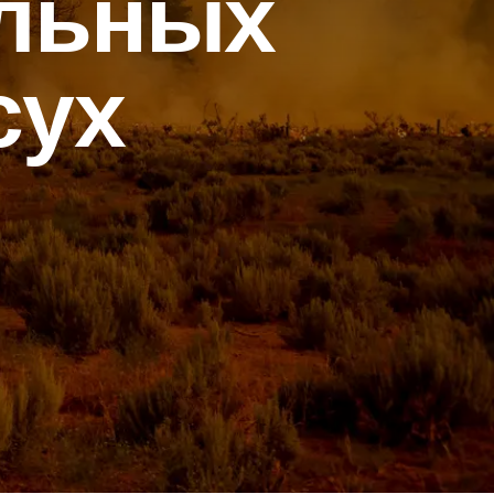
ильных
сух