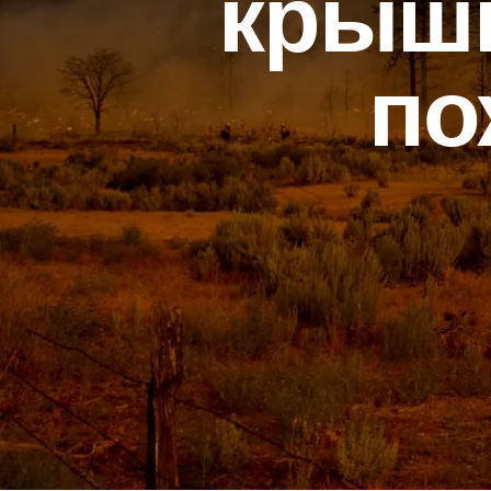
крыши
по