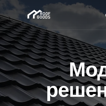
Мод
решен