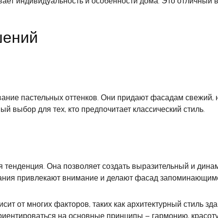
вает индивидуальность и особенности дома. Это отличный
шений
вание пастельных оттенков. Они придают фасадам свежий, 
й выбор для тех, кто предпочитает классический стиль.
я тенденция. Она позволяет создать выразительный и дина
етания привлекают внимание и делают фасад запоминающим
сит от многих факторов, таких как архитектурный стиль зда
ориентироваться на основные принципы – гармонию, красоту