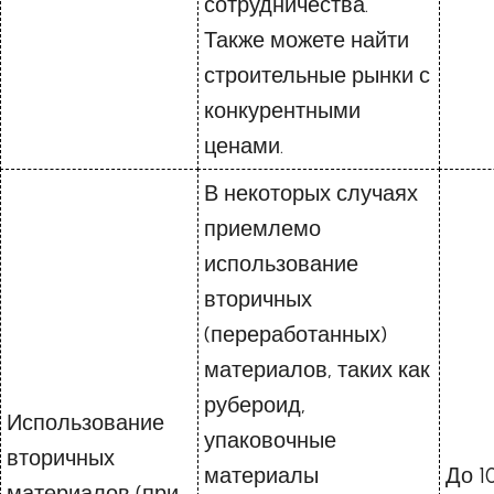
сотрудничества.
Также можете найти
строительные рынки с
конкурентными
ценами.
В некоторых случаях
приемлемо
использование
вторичных
(переработанных)
материалов, таких как
рубероид,
Использование
упаковочные
вторичных
материалы
До 1
материалов (при