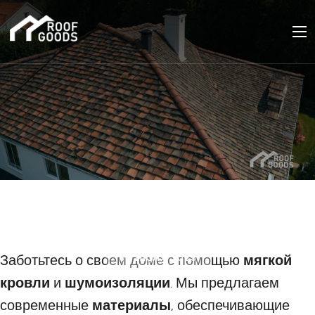
Мягкая кровля и
шумоизоляция
Заботьтесь о своем доме с помощью
08 ИЮЛЯ 2025
мягкой
кровли
и
шумоизоляции
. Мы предлагаем
современные
материалы
, обеспечивающие