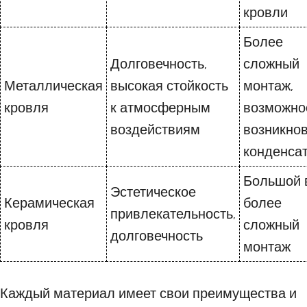
кровли
Более
Долговечность,
сложный
Металлическая
высокая стойкость
монтаж,
кровля
к атмосферным
возможно
воздействиям
возникно
конденса
Большой 
Эстетическое
Керамическая
более
привлекательность,
кровля
сложный
долговечность
монтаж
Каждый материал имеет свои преимущества и