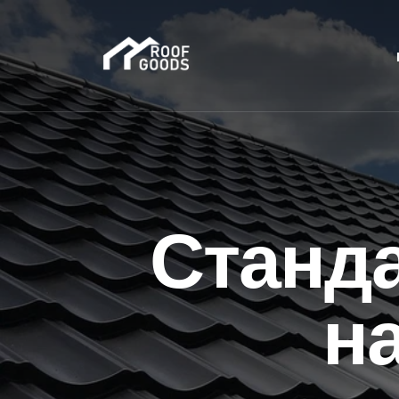
Станда
н