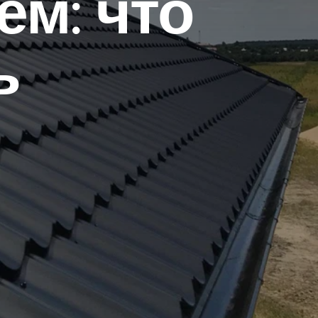
ем: что
ь