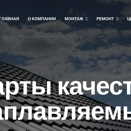
ГЛАВНАЯ
О КОМПАНИИ
МОНТАЖ
РЕМОНТ
Ц
рты качес
аплавляем